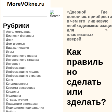
«
Дверной
Где
доводчик:
приобрести
в чем его
ливневую
Рубрики
необходимость
канализац
для
»
Авто, мото, авиа
пластиковых
Бизнес и финансы
дверей
Дети
Дом и семья
Еда, кулинария
Как
Игры
Интересное о людях
правиль
Интересное о странах
Интернет
Информация
но
Информация о людях
Информация о странах
сделать
Кино
Кондиционеры
Красота и здоровье
или
Кредиты
Медицина
зделать?
Отдых, туризм
Праздники и подарки
Психология психоанализ
Работа