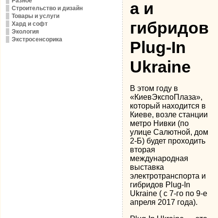
Разное
а и
Строительство и дизайн
Товары и услуги
гибридов
Хард и софт
Экология
Экстросенсорика
Plug-In
Ukraine
В этом году в
«КиевЭкспоПлаза»,
который находится в
Киеве, возле станции
метро Нивки (по
улице Салютной, дом
2-Б) будет проходить
вторая
международная
выставка
электротранспорта и
гибридов Plug-In
Ukraine ( с 7-го по 9-е
апреля 2017 года).