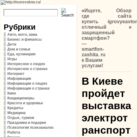
«
Ищете,
Обзор
где
сайта
купить
igrovyeavto
Рубрики
отличный
»
защищенный
Авто, мото, авиа
смартфон?
Бизнес и финансы
—
Дети
smartfon-
Дом и семья
Еда, кулинария
zashita. ru
Игры
к Вашим
Интересное о людях
услугам!
Интересное о странах
Интернет
В Киеве
Информация
Информация о людях
Информация о странах
пройдет
Кино
Кондиционеры
выставка
Красота и здоровье
Кредиты
Медицина
электрот
Отдых, туризм
Праздники и подарки
ранспорт
Психология психоанализ
Работа