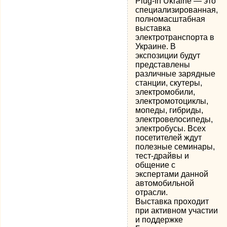
Plug-In Ukraine — это
специализированная,
полномасштабная
выставка
электротранспорта в
Украине. В
экспозиции будут
представлены
различные зарядные
станции, скутеры,
электромобили,
электромотоциклы,
мопеды, гибриды,
электровелосипеды,
электробусы. Всех
посетителей ждут
полезные семинары,
тест-драйвы и
общение с
экспертами данной
автомобильной
отрасли.
Выставка проходит
при активном участии
и поддержке