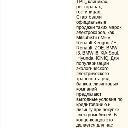
ТРЦ, клиниках,
ресторанах,
гостиницах.
Стартовали
официальные
продажи таких марок
электрокаров, как
Mitsubishi i-MEV,
Renault Kengoo ZE,
Renault ZOE, BMW
i3, BMW i8, КІА Soul,
Hyundai IONIQ. Для
популяризации
экологического
электрического
транспорта ряд
банков, лизинговых
компаний
предлагают
выгодные условия по
кредитованию и
лизингу при покупке
электромобилей. В
конце-концов это
делается для нас