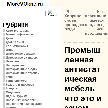
«
В
Как
Ховрине
правильно
снова
пишется
Рубрики
пропадают
продавец
люди
или
Авто, мото, авиа
продавщиц
Бизнес и финансы
»
Дети
Дом и семья
Еда, кулинария
Промыш
Игры
Интересное о людях
ленная
Интересное о странах
Интернет
Информация
антистат
Информация о людях
Информация о странах
ическая
Кино
Кондиционеры
Красота и здоровье
мебель
Кредиты
Медицина
что это и
Отдых, туризм
Праздники и подарки
Психология психоанализ
зачем
Работа