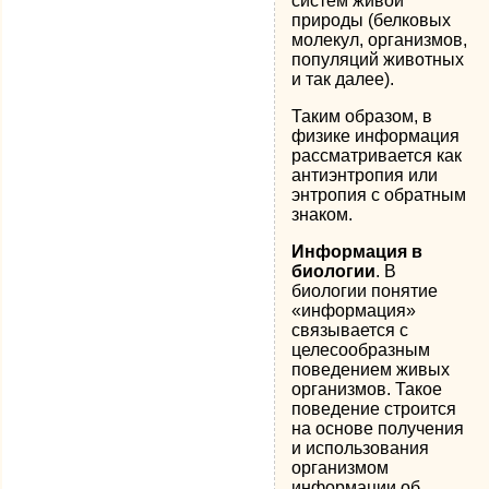
систем живой
природы (белковых
молекул, организмов,
популяций животных
и так далее).
Таким образом, в
физике информация
рассматривается как
антиэнтропия или
энтропия с обратным
знаком.
Информация в
биологии
. В
биологии понятие
«информация»
связывается с
целесообразным
поведением живых
организмов. Такое
поведение строится
на основе получения
и использования
организмом
информации об