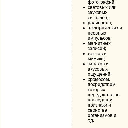
фотографий;
световых или
звуковых
сигналов;
радиоволн;
электрических и
нервных
импульсов;
магнитных
записей;
жестов и
мимики;
запахов и
вкусовых
ощущений;
хромосом,
посредством
которых
передаются по
наследству
признаки и
свойства
организмов и
т.д.