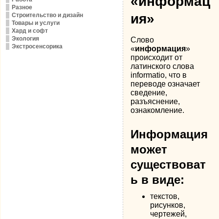
«информац
Разное
ия»
Строительство и дизайн
Товары и услуги
Хард и софт
Экология
Слово
Экстросенсорика
«
информация
»
происходит от
латинского слова
informatio, что в
переводе означает
сведение,
разъяснение,
ознакомление.
Информация
может
существоват
ь в виде:
текстов,
рисунков,
чертежей,