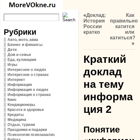
«
Доклад:
Как
История
правильно
России
катится
Рубрики
кратко
или
катиться?
Авто, мото, авиа
»
Бизнес и финансы
Дети
Дом и семья
Краткий
Еда, кулинария
Игры
доклад
Интересное о людях
Интересное о странах
Интернет
на тему
Информация
Информация о людях
информа
Информация о странах
Кино
Кондиционеры
ция 2
Красота и здоровье
Кредиты
Медицина
Отдых, туризм
Понятие
Праздники и подарки
Психология психоанализ
Работа