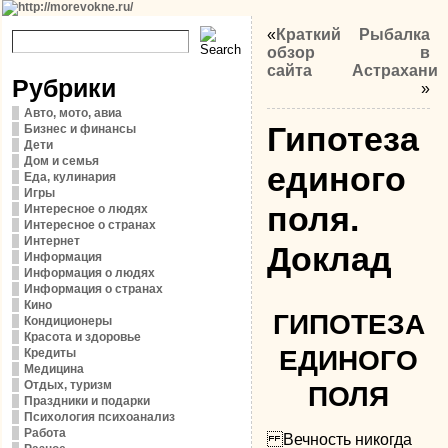
«
Краткий
Рыбалка
обзор
в
сайта
Астрахани
Рубрики
»
Авто, мото, авиа
Гипотеза
Бизнес и финансы
Дети
Дом и семья
единого
Еда, кулинария
Игры
поля.
Интересное о людях
Интересное о странах
Интернет
Доклад
Информация
Информация о людях
Информация о странах
Кино
ГИПОТЕЗА
Кондиционеры
Красота и здоровье
ЕДИНОГО
Кредиты
Медицина
Отдых, туризм
ПОЛЯ
Праздники и подарки
Психология психоанализ
Работа
Вечность никогда