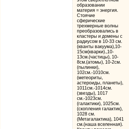
образовании
материя = энергия.
Стоячие
сферические
трехмерные волны
преобразовались в
кластеры и домены с
радиусом в 10-33 см.
(кванты вакуума),10-
15см(кварки).,10-
13см.(частицы), 10-
8см.(атомы), 10-2см.
(пылинки),
102см.-1010см.
(метеориты,
астероиды, планеты),
1011см.-1014см.
(звезды), 1017
см.-1023см.
(галактики), 1025см.
(скопления галактик),
1028 см.
(Метагалактика), 1041
см.(наша вселенная).