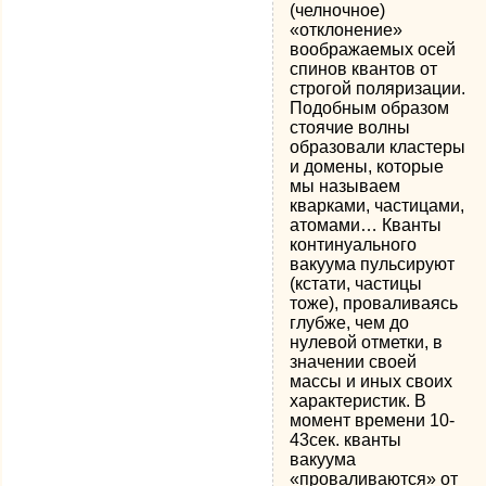
(челночное)
«отклонение»
воображаемых осей
спинов квантов от
строгой поляризации.
Подобным образом
стоячие волны
образовали кластеры
и домены, которые
мы называем
кварками, частицами,
атомами… Кванты
континуального
вакуума пульсируют
(кстати, частицы
тоже), проваливаясь
глубже, чем до
нулевой отметки, в
значении своей
массы и иных своих
характеристик. В
момент времени 10-
43сек. кванты
вакуума
«проваливаются» от