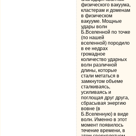
физического вакуума,
кластерам и доменам
в физическом
вакууме. Мощные
удары волн
Б.Вселенной по точке
(по нашей
вселенной) породило
в ее недрах
громадное
количество ударных
волн различной
длины, которые
стали метаться в
замкнутом объеме
сталкиваясь,
усиливаясь и
поглощая друг друга,
сбрасывая энергию
вовне (в
Б.Вселенную) в виде
волн. Именно в этот
момент появилось
течение времени, в
этом сверхплотном