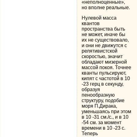
«неполноценные»,
но вполне реальные.
Нулевой масса
квантов
пространства быть
не может, иначе бы
их не существовало,
и они не движутся с
релятивистской
скоростью, значит
обладают мизерной
массой покоя. Точнее
кванты пульсируют,
кипят с частотой в 10
-23 герц в секунду,
образуя
пенообразную
структуру, подобие
моря П.Дирака,
уменьшаясь при этом
в 10 -31 см./c., и в 10
-54 см. за момент
времени в 10 -23 с.
Теперь