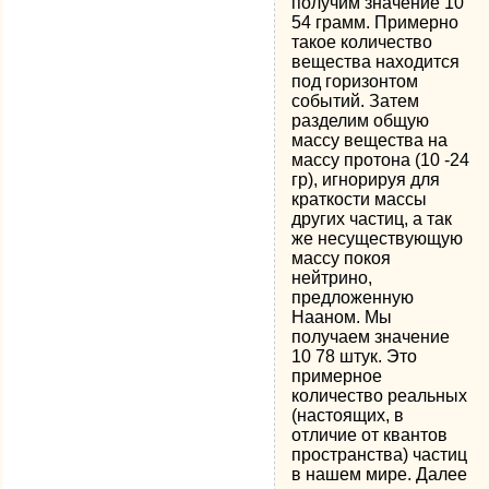
получим значение 10
54 грамм. Примерно
такое количество
вещества находится
под горизонтом
событий. Затем
разделим общую
массу вещества на
массу протона (10 -24
гр), игнорируя для
краткости массы
других частиц, а так
же несуществующую
массу покоя
нейтрино,
предложенную
Нааном. Мы
получаем значение
10 78 штук. Это
примерное
количество реальных
(настоящих, в
отличие от квантов
пространства) частиц
в нашем мире. Далее