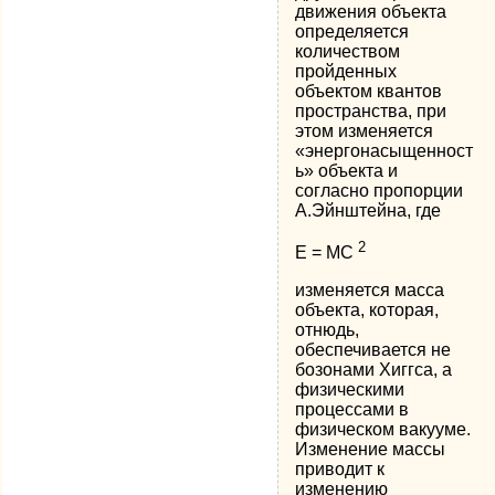
движения объекта
определяется
количеством
пройденных
объектом квантов
пространства, при
этом изменяется
«энергонасыщенност
ь» объекта и
согласно пропорции
А.Эйнштейна, где
2
E = MC
изменяется масса
объекта, которая,
отнюдь,
обеспечивается не
бозонами Хиггса, а
физическими
процессами в
физическом вакууме.
Изменение массы
приводит к
изменению