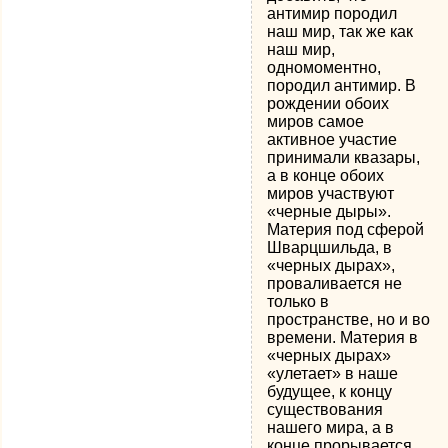
антимир породил
наш мир, так же как
наш мир,
одномоментно,
породил антимир. В
рождении обоих
миров самое
активное участие
принимали квазары,
а в конце обоих
миров участвуют
«черные дыры».
Материя под сферой
Шварцшильда, в
«черных дырах»,
проваливается не
только в
пространстве, но и во
времени. Материя в
«черных дырах»
«улетает» в наше
будущее, к концу
существования
нашего мира, а в
конце прорывается