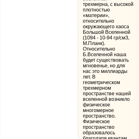
трехмерна, с высокой
плотностью
«материи»,
относительно
окружающего хаоса
Большой Вселенной
(1094 - 10-94 гр/см3,
М.Планк).
Относительно
Б.Вселенной наша
будет существовать
мгновенье, но для
нас это миллиарды
лет. В
геометрическом
трехмерном
пространстве нашей
вселенной возникло
физическое
многомерное
пространство.
Физическое
пространство
образовалось
благодаря квантам