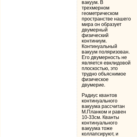
вакуум. В
трехмерном
геометрическом
пространстве нашего
мира он образует
двумерный
физический
континиум.
Континуальный
вакуум поляризован.
Его двумерность не
является евклидовой
плоскостью, это
трудно объяснимое
физическое
двумерие.
Радиус квантов
континуального
вакуума рассчитан
М.Планком и равен
10-33см. Кванты
континуального
вакуума тоже
коллапсируют, и