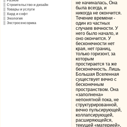
Разное
не начиналась, Она
Строительство и дизайн
была всегда, и
Товары и услуги
никогда не окончится.
Хард и софт
Течение времени -
Экология
один из частных
Экстросенсорика
случаев вечности. У
него было начало, и
оно окончится. У
бесконечности нет
края, нет границ,
только горизонт, за
которым
простирается та же
бесконечность. Лишь
Большая Вселенная
существует вечно с
бесконечным
пространством. Она
«заполнена»
непонятной пока, не
структурированной,
вечно пульсирующей,
коллапсирующей,
расширяющейся,
текущей «материей»,