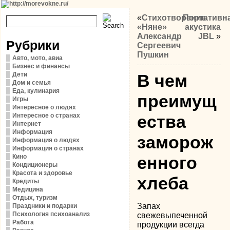
«
Стихотворение
Портативн
«Няне»
акустика
Александр
JBL
»
Рубрики
Сергеевич
Пушкин
Авто, мото, авиа
Бизнес и финансы
Дети
В чем
Дом и семья
Еда, кулинария
преимущ
Игры
Интересное о людях
Интересное о странах
ества
Интернет
Информация
заморож
Информация о людях
Информация о странах
Кино
енного
Кондиционеры
Красота и здоровье
хлеба
Кредиты
Медицина
Отдых, туризм
Запах
Праздники и подарки
Психология психоанализ
свежевыпеченной
Работа
продукции всегда