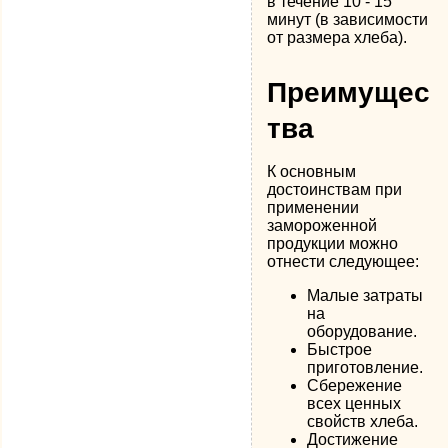
в течение 10 - 15
минут (в зависимости
от размера хлеба).
Преимущес
тва
К основным
достоинствам при
применении
замороженной
продукции можно
отнести следующее:
Малые затраты
на
оборудование.
Быстрое
приготовление.
Сбережение
всех ценных
свойств хлеба.
Достижение