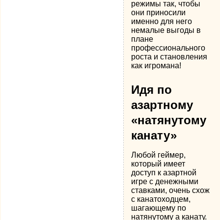
режимы так, чтобы
они приносили
именно для него
немалые выгоды в
плане
профессионального
роста и становления
как игромана!
Идя по
азартному
«натянутому
канату»
Любой геймер,
который имеет
доступ к азартной
игре с денежными
ставками, очень схож
с канатоходцем,
шагающему по
натянутому а канату.