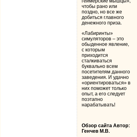
геймерские мышцы»,
чтобы рано или
поздно, но все же
добиться главного
денежного приза.
«Лабиринты»
симуляторов – это
обыденное явление,
с которым
приходится
сталкиваться
буквально всем
посетителям данного
заведения. И удачно
«ориентироваться» в
них поможет только
опыт, а его следует
поэтапно
нарабатывать!
Обзор сайта Автор:
Генчев М.В.