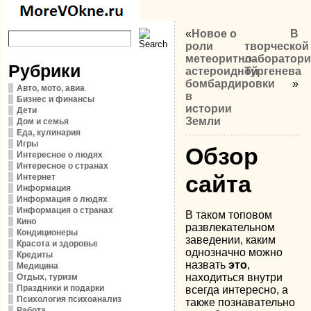
«
Новое о
В
роли
творческой
метеоритно-
лаборатор
Рубрики
астероидной
Тургенева
бомбардировки
»
Авто, мото, авиа
в
Бизнес и финансы
истории
Дети
Земли
Дом и семья
Еда, кулинария
Игры
Обзор
Интересное о людях
Интересное о странах
сайта
Интернет
Информация
Информация о людях
Информация о странах
В таком топовом
Кино
развлекательном
Кондиционеры
заведении, каким
Красота и здоровье
однозначно можно
Кредиты
назвать
это
,
Медицина
находиться внутри
Отдых, туризм
Праздники и подарки
всегда интересно, а
Психология психоанализ
также познавательно
Работа