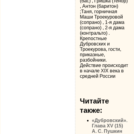
(бас) , Гришка (тенор)
, Антон (баритон)
;Таня, горничная
Маши Троекуровой
(сопрано) , 1-я дама
(сопрано) , 2-я дама
(контральто) .
Крепостные
Дубровских и
Троекурова, гости,
приказные,
разбойники.
Действие происходит
в начале XIX века в
средней России
Читайте
также:
«Дубровский».
Глава XV (15)
А. С. Пушкин