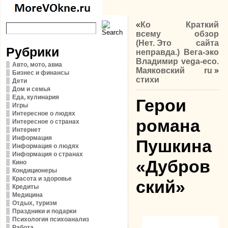
«
Ко
Краткий
всему
обзор
(Нет. Это
сайта
Рубрики
неправда.)
Вега-эко
Владимир
vega-eco.
Авто, мото, авиа
Маяковский
ru
»
Бизнес и финансы
стихи
Дети
Дом и семья
Еда, кулинария
Герои
Игры
Интересное о людях
романа
Интересное о странах
Интернет
Информация
Пушкина
Информация о людях
Информация о странах
«Дубров
Кино
Кондиционеры
Красота и здоровье
ский»
Кредиты
Медицина
Отдых, туризм
Праздники и подарки
Психология психоанализ
Работа