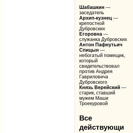
Шабашкин
—
заседатель
Архип-кузнец
—
крепостной
Дубровских
Егоровна
—
служанка Дубровских
Антон Пафнутьич
Спицын
—
небогатый помещик,
который
свидетельствовал
против Андрея
Гавриловича
Дубровского
Князь Верейский
—
старик, ставший
мужем Маши
Троекуровой
Все
действующи