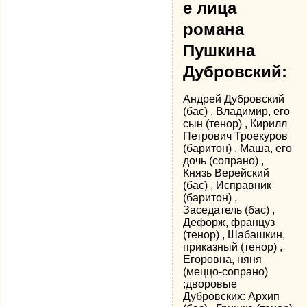
е лица
романа
Пушкина
Дубровский:
Андрей Дубровский
(бас) , Владимир, его
сын (тенор) , Кирилл
Петрович Троекуров
(баритон) , Маша, его
дочь (сопрано) ,
Князь Верейский
(бас) , Исправник
(баритон) ,
Заседатель (бас) ,
Дефорж, француз
(тенор) , Шабашкин,
приказный (тенор) ,
Егоровна, няня
(меццо-сопрано)
;дворовые
Дубровских: Архип