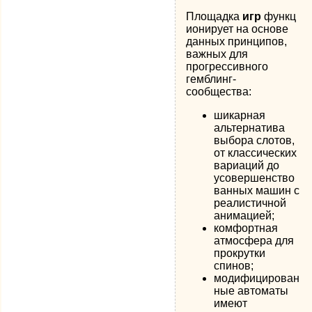
Площадка
игр
функц
ионирует на основе
данных принципов,
важных для
прогрессивного
гемблинг-
сообщества:
шикарная
альтернатива
выбора слотов,
от классических
вариаций до
усовершенство
ванных машин с
реалистичной
анимацией;
комфортная
атмосфера для
прокрутки
спинов;
модифицирован
ные автоматы
имеют