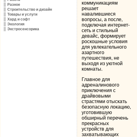
коммуникациям
Разное
решает
Строительство и дизайн
навалившиеся
Товары и услуги
вопросы, а после,
Хард и софт
Экология
подключая интернет-
Экстросенсорика
сеть и стильный
девайс, формирует
роскошные условия
для увлекательного
азартного
путешествия, не
выходя из уютной
комнаты.
Главное для
адреналинового
приключения с
драйвовыми
страстями отыскать
безопасную локацию,
уготовившую
обширный перечень
прекрасных
устройств для
захватывающих