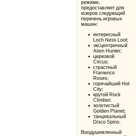
режиме,
предоставляет для
юзеров следующий
перечень игровых
машин:
интересный
Loch Ness Loot;
эксцентричный
Alien Hunter;
цирковой
Circus;
страстный
Flamenco
Roses;
горячайший Hot
City;
крутой Rock
Climber;
золотистый
Golden Planet;
танцевальный
Disco Spins.
Воодушевленный