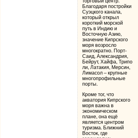
торговый центр.
Благодаря постройки
Суэцкого канала,
который открыл
короткий морской
путь в Индию и
Восточную Азию,
значение Кипрского
моря возросло
многократно. Порт-
Саид, Александрия,
Бейрут, Хайфа, Трипо
ли, Латакия, Мерсин,
Лимасол – крупные
многопрофильные
порты.
Кроме тог, что
акватория Кипрского
моря важна в
экономическом
плане, она ещё
является центром
туризма. Ближний
Восток, где