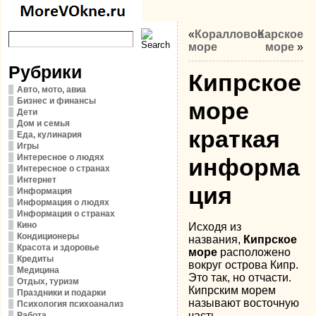
«
Коралловое
Карское
море
море
»
Рубрики
Кипрское
Авто, мото, авиа
Бизнес и финансы
море
Дети
Дом и семья
краткая
Еда, кулинария
Игры
Интересное о людях
информа
Интересное о странах
Интернет
ция
Информация
Информация о людях
Информация о странах
Кино
Исходя из
Кондиционеры
названия,
Кипрское
Красота и здоровье
море
расположено
Кредиты
вокруг острова Кипр.
Медицина
Это так, но отчасти.
Отдых, туризм
Кипрским морем
Праздники и подарки
называют восточную
Психология психоанализ
часть
Работа