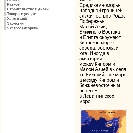
Разное
Средиземноморья.
Строительство и дизайн
Западной границей
Товары и услуги
служит остров Родос.
Хард и софт
Побережья
Экология
Малой Азии,
Экстросенсорика
Ближнего Востока
и Египта окружают
Кипрское море с
севера, востока и
юга. Иногда в
акватории
между Кипром и
Малой Азией выделя
ют Киликийское море,
а между Кипром и
ближневосточным
берегом –
в Левантинское
море.