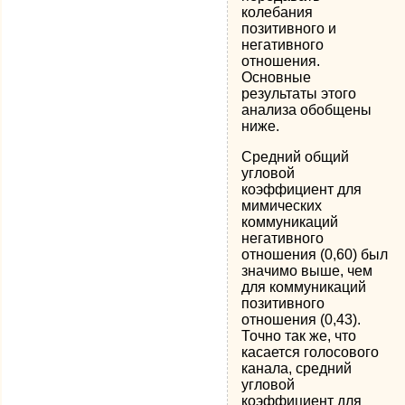
колебания
позитивного и
негатив­ного
отношения.
Основные
результаты этого
анализа обобщены
ниже.
Средний общий
угловой
коэффициент для
мимических
коммуника­ций
негативного
отношения (0,60) был
значимо выше, чем
для коммуни­каций
позитивного
отношения (0,43).
Точно так же, что
касается голосо­вого
канала, средний
угловой
коэффициент для