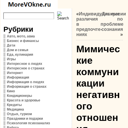
«
Индивидуальные
Дискуссии
различия
по
в
проблеме
Рубрики
предпочте­
сознания
ниях
»
Авто, мото, авиа
Бизнес и финансы
Дети
Мимичес
Дом и семья
Еда, кулинария
кие
Игры
Интересное о людях
Интересное о странах
коммуни
Интернет
Информация
ка­ции
Информация о людях
Информация о странах
Кино
негативн
Кондиционеры
Красота и здоровье
ого
Кредиты
Медицина
Отдых, туризм
отношен
Праздники и подарки
Психология психоанализ
Работа