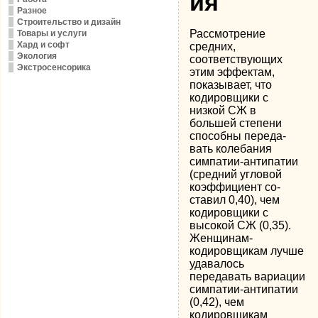
ия
Разное
Строительство и дизайн
Рассмотрение
Товары и услуги
Хард и софт
средних,
Экология
соответствующих
Экстросенсорика
этим эффектам,
показы­вает, что
кодировщики с
низкой СЖ в
большей степени
способны переда­
вать колебания
симпатии-антипатии
(средний угловой
коэффициент со­
ставил 0,40), чем
кодировщики с
высокой СЖ (0,35).
Женщинам-
кодировщикам лучше
удавалось
передавать вариации
симпатии-антипатии
(0,42), чем
кодировщикам