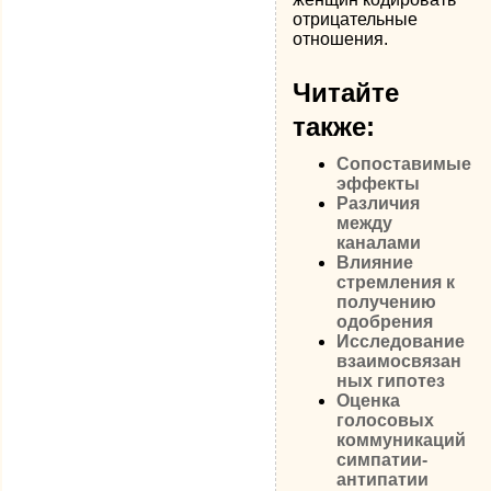
отрицательные
отношения.
Читайте
также:
Сопоставимые
эффекты
Различия
между
каналами
Влияние
стремления к
полу­чению
одобрения
Ис­следование
взаимосвязан
ных гипотез
Оценка
голосовых
коммуникаций
симпатии-
антипатии