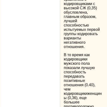
кодировщиками с
высокой СЖ (0,35)
обусловлена,
главным образом,
лучшей
способностью
испытуемых пер­вой
группы кодировать
варианты
негативного
отношения.
В то время как
кодировщики
мужского пола
показали лучшую
спо­собность
передавать
позитивные
отношения (0.40),
чем
кодировщикиженщин
ы (0,36), еще
большее
противоположно