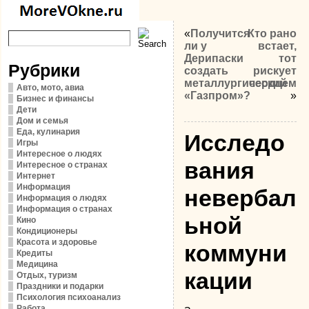
«
Получится
Кто рано
ли у
встает,
Дерипаски
тот
Рубрики
создать
рискует
металлургический
сердцем
Авто, мото, авиа
«Газпром»?
»
Бизнес и финансы
Дети
Дом и семья
Еда, кулинария
Исследо
Игры
Интересное о людях
ва­ния
Интересное о странах
Интернет
Информация
невербал
Информация о людях
Информация о странах
ьной
Кино
Кондиционеры
Красота и здоровье
коммуни
Кредиты
Медицина
кации
Отдых, туризм
Праздники и подарки
Психология психоанализ
Работа