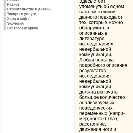
Здесь стоит
Разное
упомянуть об одном
Строительство и дизайн
важном отличии
Товары и услуги
данного подхода от
Хард и софт
тех, которые можно
Экология
обнаружить в
Экстросенсорика
описанных в
литературе
исследова­ниях
невербальной
коммуникации.
Любая попытка
подробного описания
результатов
исследования
невербальной
коммуникации
должна включать
большое количество
анализируемых
поведенческих
переменных (напри­
мер, контакт глаз,
расстояние,
движения ноги и