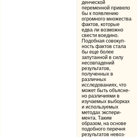
денческой
переменной привело
бы к появлению
огромного множества
фактов, которые
едва ли возможно
свести воедино.
Подобная совокуп­
ность фактов стала
бы еще более
запутанной в силу
несовпадений
резуль­татов,
полученных в
различных
исследованиях, что
может быть объясне­
но различиями в
изучаемых выборках
и используемых
методах экспери­
мента. Таким
образом, на основе
подобного перечня
результатов невоз­