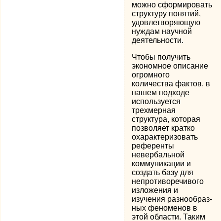
можно сформировать
структуру понятий,
удовлетворяющую
нуждам на­учной
деятельности.
Чтобы получить
экономное описание
огромного
количества фак­тов, в
нашем подходе
используется
трехмерная
структура, которая
позво­ляет кратко
охарактеризовать
референты
невербальной
коммуникации и
создать базу для
непротиворечивого
изложения и
изучения разнообраз­
ных феноменов в
этой области. Таким