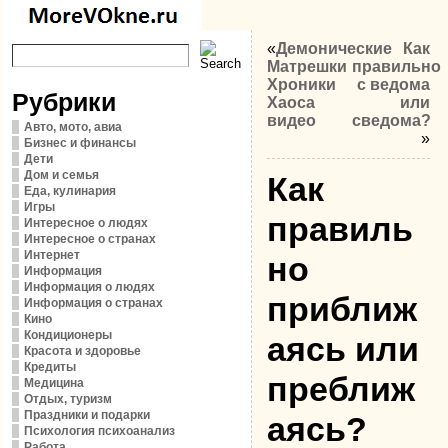
«
Демонические
Как
Матрешки
правильно
Хроники
с ведома
Рубрики
Хаоса
или
видео
сведома?
Авто, мото, авиа
»
Бизнес и финансы
Дети
Дом и семья
Как
Еда, кулинария
Игры
правиль
Интересное о людях
Интересное о странах
Интернет
но
Информация
Информация о людях
приближ
Информация о странах
Кино
Кондиционеры
аясь или
Красота и здоровье
Кредиты
преближ
Медицина
Отдых, туризм
Праздники и подарки
аясь?
Психология психоанализ
Работа